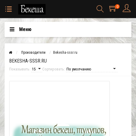
0
Меню
Производители
Bekesha-sssr.ru
BEKESHA-SSSR.RU
Показывать:
Сортировать: