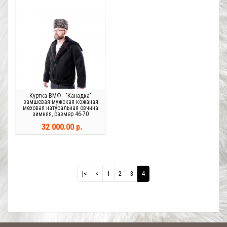
Куртка ВМФ - "Канадка"
замшевая мужская кожаная
меховая натуральная овчина
зимняя, размер 46-70
32 000.00 р.
|<
<
1
2
3
4