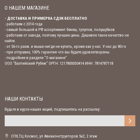
О НАШЕМ МАГАЗИНЕ
- ДОСТАВКА И ПРИМЕРКА СДЭК БЕСПЛАТНО
- работаем с 2014 года
- самый большой в РФ ассортимент бекеш, тулупов, полушубков
- работаем от завода, поэтому лучшие цены. Дешевле такое качество не
найти.
- от 56-го разм. и выше нигде не купить, кроме как у нас. У нас до 80-го
- при отправке, 100% гарантия что вы будете удовлетворены.
- подробнее в разделе "О магазине"
ООО "Балтийский Рубеж" ОРГН: 1217800030414 ИНН: 7814787118
НАШИ КОНТАКТЫ
Будьте в курсе наших акций, подпишитесь на рассылку:
СПб,ТЦ Космос, ул Авиаконструкторов 5к2, 2 этаж