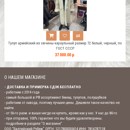
, по
Тулуп армейский из овчины караульный размер 72 белый, черный, по
Тул
ГОСТ СССР
37 000.00 р.
О НАШЕМ МАГАЗИНЕ
- ДОСТАВКА И ПРИМЕРКА СДЭК БЕСПЛАТНО
- работаем с 2014 года
- самый большой в РФ ассортимент бекеш, тулупов, полушубков
- работаем от завода, поэтому лучшие цены. Дешевле такое качество не
найти.
- от 56-го разм. и выше нигде не купить, кроме как у нас. У нас до 80-го
- при отправке, 100% гарантия что вы будете удовлетворены.
- подробнее в разделе "О магазине"
ООО "Балтийский Рубеж" ОРГН: 1217800030414 ИНН: 7814787118