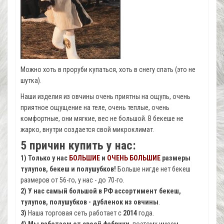
Можно хоть в проруби купаться, хоть в снегу спать (это не
шутка).
Наши изделия из овчины очень приятны на ощупь, очень
приятное ощущение на теле, очень теплые, очень
комфортные, они мягкие, вес не большой. В бекеше не
жарко, внутри создается свой микроклимат.
5 причин купить у нас:
1) Только у нас
БОЛЬШИЕ
и
ОЧЕНЬ БОЛЬШИЕ
размеры
тулупов, бекеш и полушубков!
Больше нигде нет бекеш
размеров от 56-го, у нас - до 70-го.
2) У нас самый большой в РФ ассортимент бекеш,
тулупов, полушубков - дубленок из овчины
.
3)
Наша торговая сеть работает с
2014
года.
4)
Мы работаем от своей фабрики
, поэтому имеем