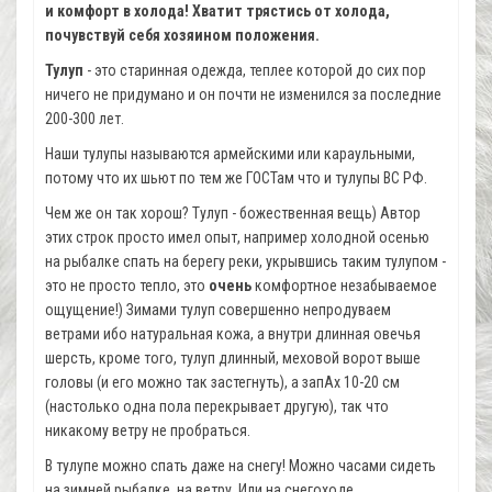
и комфорт в холода! Хватит трястись от холода,
почувствуй себя хозяином положения.
Тулуп
- это старинная одежда, теплее которой до сих пор
ничего не придумано и он почти не изменился за последние
200-300 лет.
Наши тулупы называются армейскими или караульными,
потому что их шьют по тем же ГОСТам что и тулупы ВС РФ.
Чем же он так хорош? Тулуп - божественная вещь) Автор
этих строк просто имел опыт, например холодной осенью
на рыбалке спать на берегу реки, укрывшись таким тулупом -
это не просто тепло, это
очень
комфортное незабываемое
ощущение!) Зимами тулуп совершенно непродуваем
ветрами ибо натуральная кожа, а внутри длинная овечья
шерсть, кроме того, тулуп длинный, меховой ворот выше
головы (и его можно так застегнуть), а запАх 10-20 см
(настолько одна пола перекрывает другую), так что
никакому ветру не пробраться.
В тулупе можно спать даже на снегу! Можно часами сидеть
на зимней рыбалке, на ветру. Или на снегоходе.