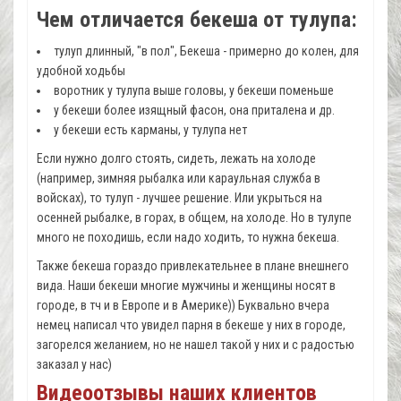
Чем отличается бекеша от тулупа:
тулуп длинный, "в пол", Бекеша - примерно до колен, для
удобной ходьбы
воротник у тулупа выше головы, у бекеши поменьше
у бекеши более изящный фасон, она приталена и др.
у бекеши есть карманы, у тулупа нет
Если нужно долго стоять, сидеть, лежать на холоде
(например, зимняя рыбалка или караульная служба в
войсках), то тулуп - лучшее решение. Или укрыться на
осенней рыбалке, в горах, в общем, на холоде. Но в тулупе
много не походишь, если надо ходить, то нужна бекеша.
Также бекеша гораздо привлекательнее в плане внешнего
вида. Наши бекеши многие мужчины и женщины носят в
городе, в тч и в Европе и в Америке)) Буквально вчера
немец написал что увидел парня в бекеше у них в городе,
загорелся желанием, но не нашел такой у них и с радостью
заказал у нас)
Видеоотзывы наших клиентов