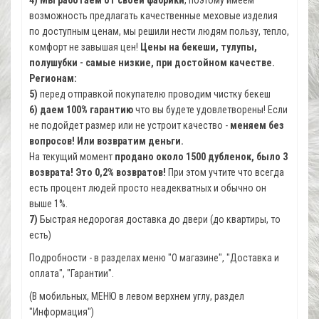
возможность предлагать качественные меховые изделия
по доступным ценам, мы решили нести людям пользу, тепло,
комфорт не завышая цен!
Цены на бекеши, тулупы,
полушубки - самые низкие, при достойном качестве.
Регионам:
5)
перед отправкой покупателю проводим чистку бекеш
6)
даем 100% гарантию
что вы будете удовлетворены! Если
не подойдет размер или не устроит качество -
меняем без
вопросов! Или возвратим деньги.
На текущий момент
продано около 1500 дубленок, было 3
возврата! Это 0,2% возвратов!
При этом учтите что всегда
есть процент людей просто неадекватных и обычно он
выше 1%.
7)
Быстрая недорогая доставка до двери (до квартиры, то
есть)
Подробности - в разделах меню "О магазине", "Доставка и
оплата", "Гарантии".
(В мобильных, МЕНЮ в левом верхнем углу, раздел
"Информация")