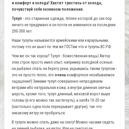
и комфорт в холода! Хватит трястись от холода,
почувствуй себя хозяином положения.
Тулуп
- это старинная одежда, теплее которой до сих пор
ничего не придумано и он почти не изменился за последние
200-300 лет.
Наши тулупы называются армейскими или караульными,
потому что их шьют по тем же ГОСТам что и тулупы ВС РФ.
Чем же он так хорош? Тулуп - божественная вещь) Автор
этих строк просто имел опыт, например холодной осенью
на рыбалке спать на берегу реки, укрывшись таким тулупом -
это не просто тепло, это
очень
комфортное незабываемое
ощущение!) Зимами тулуп совершенно непродуваем
ветрами ибо натуральная кожа, а внутри длинная овечья
шерсть, кроме того, тулуп длинный, меховой ворот выше
головы (и его можно так застегнуть), а запАх 10-20 см
(настолько одна пола перекрывает другую), так что
никакому ветру не пробраться.
В тулупе можно спать даже на снегу! Можно часами сидеть
на зимней рыбалке, на ветру. Или на снегоходе.