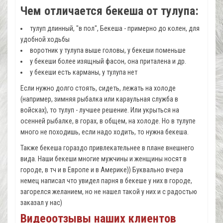
Чем отличается бекеша от тулупа:
тулуп длинный, "в пол", Бекеша - примерно до колен, для
удобной ходьбы
воротник у тулупа выше головы, у бекеши поменьше
у бекеши более изящный фасон, она приталена и др.
у бекеши есть карманы, у тулупа нет
Если нужно долго стоять, сидеть, лежать на холоде
(например, зимняя рыбалка или караульная служба в
войсках), то тулуп - лучшее решение. Или укрыться на
осенней рыбалке, в горах, в общем, на холоде. Но в тулупе
много не походишь, если надо ходить, то нужна бекеша.
Также бекеша гораздо привлекательнее в плане внешнего
вида. Наши бекеши многие мужчины и женщины носят в
городе, в тч и в Европе и в Америке)) Буквально вчера
немец написал что увидел парня в бекеше у них в городе,
загорелся желанием, но не нашел такой у них и с радостью
заказал у нас)
Видеоотзывы наших клиентов