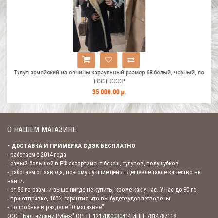
, по
Тулуп армейский из овчины караульный размер 68 белый, черный, по
Тул
ГОСТ СССР
35 000.00 р.
О НАШЕМ МАГАЗИНЕ
- ДОСТАВКА И ПРИМЕРКА СДЭК БЕСПЛАТНО
- работаем с 2014 года
- самый большой в РФ ассортимент бекеш, тулупов, полушубков
- работаем от завода, поэтому лучшие цены. Дешевле такое качество не
найти.
- от 56-го разм. и выше нигде не купить, кроме как у нас. У нас до 80-го
- при отправке, 100% гарантия что вы будете удовлетворены.
- подробнее в разделе "О магазине"
ООО "Балтийский Рубеж" ОРГН: 1217800030414 ИНН: 7814787118