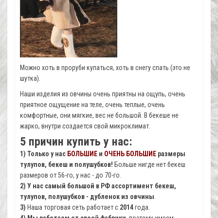
Можно хоть в проруби купаться, хоть в снегу спать (это не
шутка).
Наши изделия из овчины очень приятны на ощупь, очень
приятное ощущение на теле, очень теплые, очень
комфортные, они мягкие, вес не большой. В бекеше не
жарко, внутри создается свой микроклимат.
5 причин купить у нас:
1) Только у нас
БОЛЬШИЕ
и
ОЧЕНЬ БОЛЬШИЕ
размеры
тулупов, бекеш и полушубков!
Больше нигде нет бекеш
размеров от 56-го, у нас - до 70-го.
2) У нас самый большой в РФ ассортимент бекеш,
тулупов, полушубков - дубленок из овчины
.
3)
Наша торговая сеть работает с
2014
года.
4)
Мы работаем от своей фабрики
, поэтому имеем