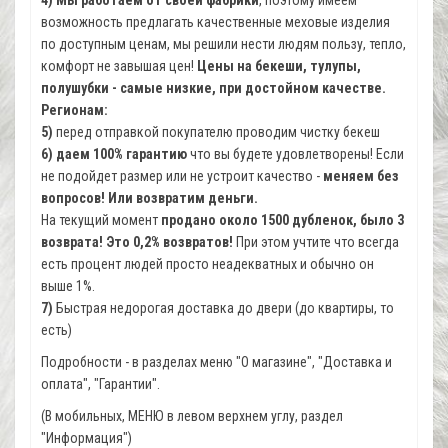
возможность предлагать качественные меховые изделия
по доступным ценам, мы решили нести людям пользу, тепло,
комфорт не завышая цен!
Цены на бекеши, тулупы,
полушубки - самые низкие, при достойном качестве.
Регионам:
5)
перед отправкой покупателю проводим чистку бекеш
6)
даем 100% гарантию
что вы будете удовлетворены! Если
не подойдет размер или не устроит качество -
меняем без
вопросов! Или возвратим деньги.
На текущий момент
продано около 1500 дубленок, было 3
возврата! Это 0,2% возвратов!
При этом учтите что всегда
есть процент людей просто неадекватных и обычно он
выше 1%.
7)
Быстрая недорогая доставка до двери (до квартиры, то
есть)
Подробности - в разделах меню "О магазине", "Доставка и
оплата", "Гарантии".
(В мобильных, МЕНЮ в левом верхнем углу, раздел
"Информация")